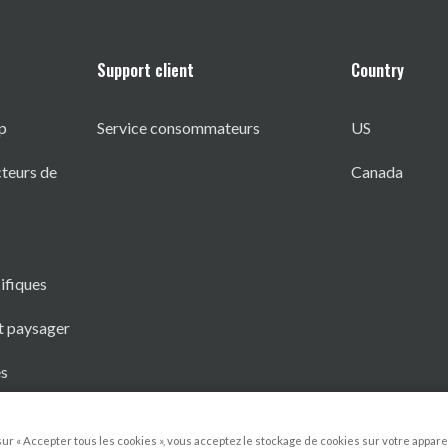
Support client
Country
p
Service consommateurs
US
teurs de
Canada
ifiques
t paysager
es
sur « Accepter tous les cookies », vous acceptez le stockage de cookies sur votre appare